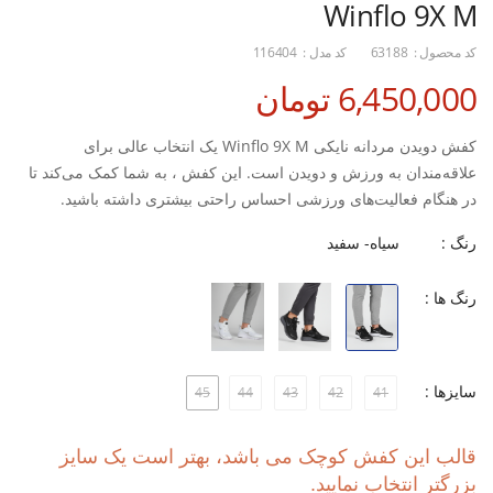
Winflo 9X M
کد محصول :
63188
کد مدل :
116404
6,450,000 تومان
کفش دویدن مردانه نایکی Winflo 9X M یک انتخاب عالی برای
علاقه‌مندان به ورزش و دویدن است. این کفش ، به شما کمک می‌کند تا
در هنگام فعالیت‌های ورزشی احساس راحتی بیشتری داشته باشید.
زیره EVA به کار رفته در این کفش، به خوبی ضربه‌ها را جذب کرده و از
رنگ :
سیاه- سفید
آسیب به پاها جلوگیری می‌کند.
علاوه بر این، ، جریان هوای بهتری را فراهم می‌آورد و از عرق کردن پاها
رنگ ها :
جلوگیری می‌کند. همچنین، راحتی و کارایی بالا این کفش، آن را برای
استفاده روزمره نیز ایده‌آل می‌سازد.
-طراحی استاندارد برای سازگاری با پا، راحتی در طول روز
سایزها :
45
44
43
42
41
-زیره EVA برای جذب ضربه، محافظت از پاها در هنگام دویدن
قالب این کفش کوچک می باشد، بهتر است یک سایز
بزرگتر انتخاب نمایید.
-پارچه MESH برای تهویه مناسب، جلوگیری از عرق کردن