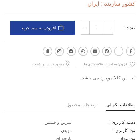
سبک و منعطف برای حرکات آزاد
کشور سازنده : ایران
کفش دویدن زنانه نیو بالانس 530 W انتخابی هوشمندانه برای هر فردی
است که کیفیت و راحتی را در کنار هم می‌طلبد.
تعداد :
افزودن به سبد خرید
افزودن به لیست علاقه‌مندی ها
موجود در سایر شعب
این کالا موجود می باشد.
اطلاعات تکمیلی
توضیحات محصول
تمرین و فیتنس
دسته کاربری :
دویدن
نوع کاربری :
پارچه ای
نوع مواد :