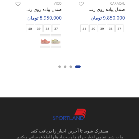
VICO
CARACAL
صندل پیاده روی زنانه کاراکال Caracal Caracal 4605 W
صندل پیاده روی زنانه ویکو Vico R1032 W
9,850,000 تومان
8,950,000 تومان
40
39
38
37
41
40
39
38
37
مشترک شوید تا آخرین اخبار را دریافت کنید
ما به شما تمامی اخبار حراج ها و رویداد ها را اطلاع رسانی میکنیم.