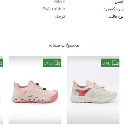
MESH
جنس :
EVA+rubber
زیره کفش :
کوچک
نوع قالب :
محصولات مشابه
رایگان
رایگان