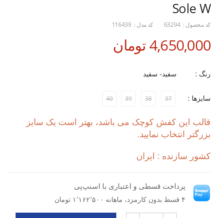
Sole W
کد محصول :
63294
کد مدل :
116439
4,650,000 تومان
رنگ :
سفید- سفید
سایزها :
40
39
38
37
قالب این کفش کوچک می باشد، بهتر است یک سایز
بزرگتر انتخاب نمایید.
کشور سازنده : ایران
پرداخت قسطی و اعتباری با اسنپ‌پی
۴ قسط بدون کارمزد، ماهانه ۱٬۱۶۲٬۵۰۰ تومان