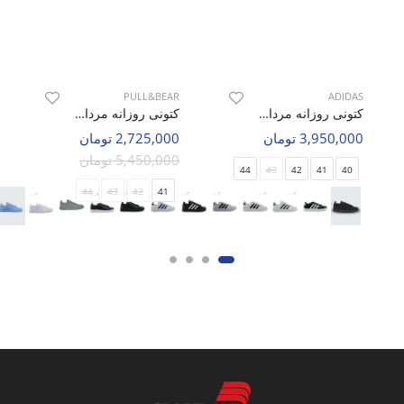
PULL&BEAR
ADIDAS
کتونی روزانه مردانه آدیداس Adidas Grand Court 2.0 M
کتونی روزانه مردانه پول اند بیر STWD M
3,950,000 تومان
2,725,000 تومان
5,450,000 تومان
44
43
42
41
40
44
43
42
41