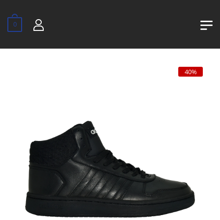
0
40%