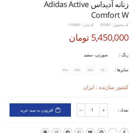
زنانه آدیداس Adidas Active
Comfort W
کد محصول :
63584
کد مدل :
116486
5,450,000 تومان
رنگ :
صورتی- سفید
سایزها :
4XL
3XL
2XL
XL
کشور سازنده : ایران
تعداد :
افزودن به سبد خرید