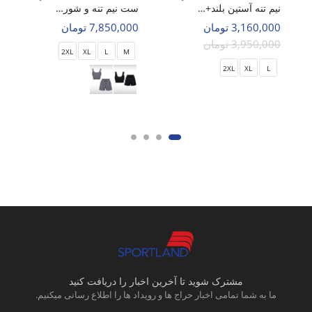
نیم تنه آستین بلند+لگ ورزشی زنانه الو Alo Hyper Fit W
ست نیم تنه و شورتک ورزشی زنانه بدون برند Active Charm W
3,160,000 تومان
7,850,000 تومان
3,950,000 تومان
2XL
XL
L
M
2XL
XL
L
مشترک شوید تا آخرین اخبار را دریافت کنید
ما به شما تمامی اخبار حراج ها و رویداد ها را اطلاع رسانی میکنیم.