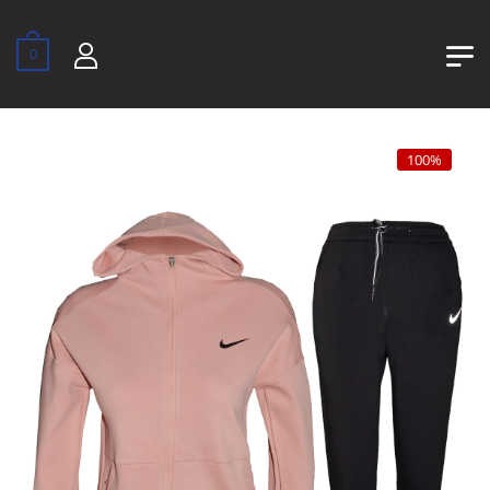
0
100%