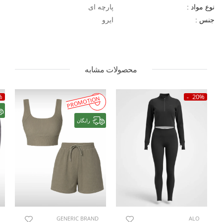
پارچه ای
نوع مواد :
ایرو
جنس :
محصولات مشابه
%
20%
PROMOTION
رایگان
GENERIC BRAND
ALO