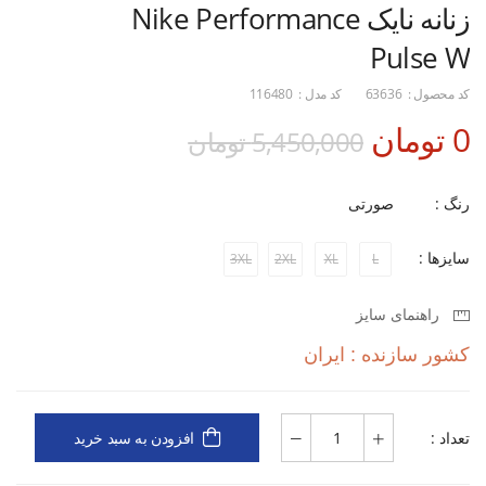
زنانه نایک Nike Performance
Pulse W
کد محصول :
63636
کد مدل :
116480
0 تومان
5,450,000 تومان
رنگ :
صورتی
سایزها :
3XL
2XL
XL
L
راهنمای سایز
کشور سازنده : ایران
تعداد :
افزودن به سبد خرید