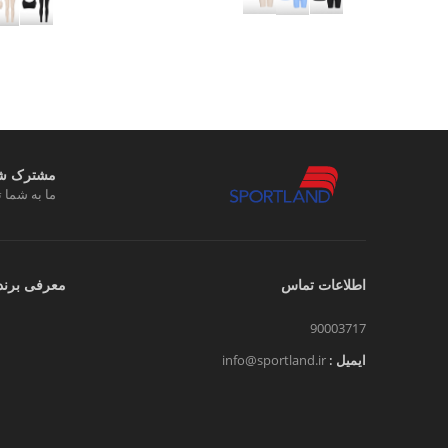
مشترک شوی
ما به شما ت
اطلاعات تماس
معرفی برند
90003717
ایمیل :
info@sportland.ir