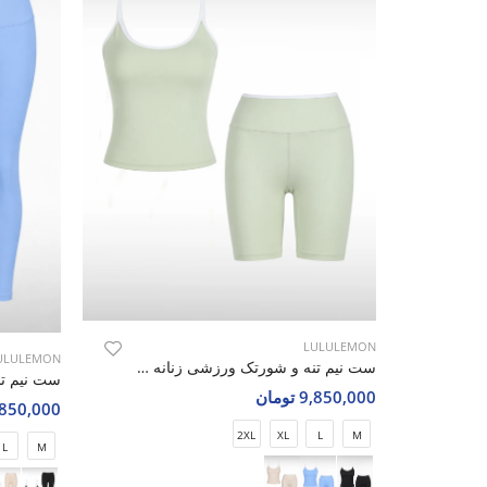
LULULEMON
ULULEMON
ست نیم تنه و شورتک ورزشی زنانه لولولمون Golden Bloom W
9,850,000 تومان
9,850,000 تو
2XL
XL
L
M
L
M