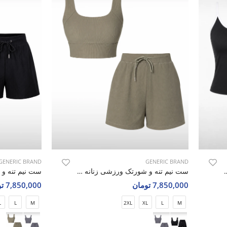
GENERIC BRAND
GENERIC BRAND
زنانه لولولمون Golden Bloom W
ست نیم تنه و شورتک ورزشی زنانه بدون برند Active Charm W
7,850,000 تومان
7,850,000 تومان
L
L
M
2XL
XL
L
M