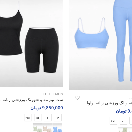
LULULEMON
L
ست نیم تنه و شورتک ورزشی 
ست نیم تنه و لگ ورزشی زنانه لولولمون Luna Charm W
9,850,000 تومان
مان
2XL
XL
L
M
2XL
XL