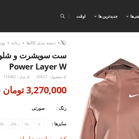
فی‌ها
جدیدترین ها
اوتلت
دسته بندی کالاها
زنانه
پو
Power Layer W
کد محصول :
63637
کد مدل :
116492
3,270,000 تومان
0
رنگ :
صورتی
سایزها :
XL
2XL
XL
L