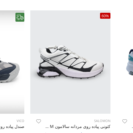
60%
رایگان
VICO
SALOMON
Skechers GO Run M
کتونی پیاده روی مردانه سالامون Merrell Walk M