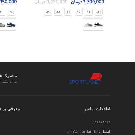
3,700,000 تومان
9,250,000 تومان
8,950,000 تو
41
40
45
44
43
42
41
40
مشترک شوی
ما به شما ت
اطلاعات تماس
معرفی برند
90003717
ایمیل :
info@sportland.ir