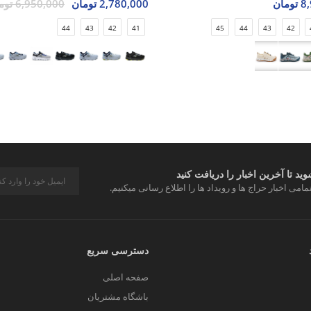
مان
2,780,000 تومان
6,950,000 تومان
44
43
42
41
45
44
43
42
د تا آخرین اخبار را دریافت کنید
مامی اخبار حراج ها و رویداد ها را اطلاع رسانی میکنیم.
دسترسی سریع
صفحه اصلی
باشگاه مشتریان