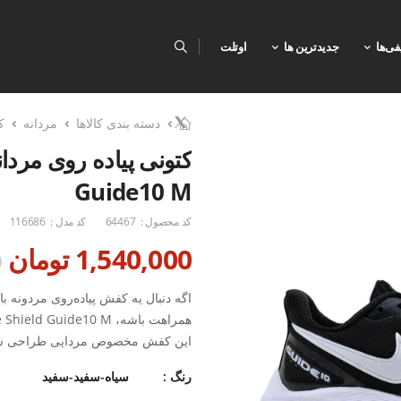
فی‌ها
جدیدترین ها
اوتلت
دسته بندی کالاها
مردانه
ک
Guide10 M
کد محصول :
64467
کد مدل :
116686
1,540,000 تومان
0
اگه دنبال یه کفش پیاده‌روی مردونه‌
همراهت باشه، Nike Shield Guide10 M یه انتخاب کاملاً هوشمندانه‌ست.
این کفش مخصوص مردایی طراحی شده 
رنگ :
سیاه-سفید-سفید
رویه‌ی پارچه‌ای سبک با طراحی مشبک