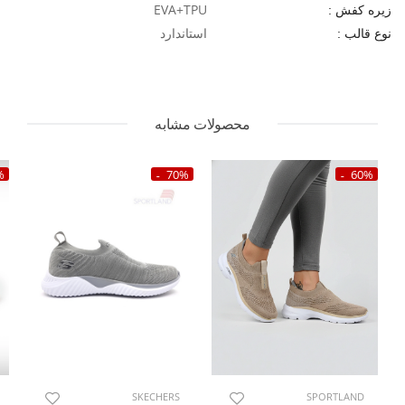
EVA+TPU
زیره کفش :
استاندارد
نوع قالب :
محصولات مشابه
%
70%
60%
SPORTLAND
SKECHERS