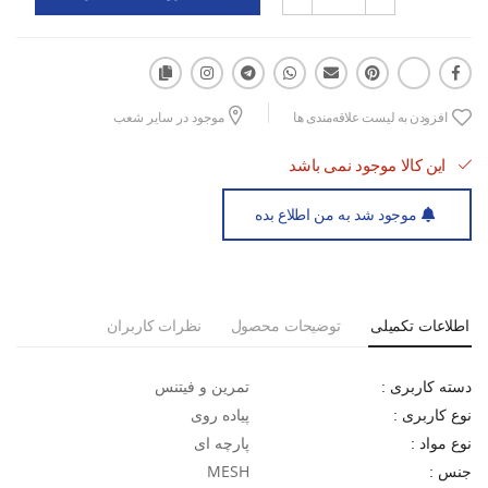
زیره لاستیکی ضد لغزش برای ایمنی بیشتر در هر نوع سطح
با انتخاب کفش پیاده روی زنانه اسپورتلند Linza Walk W، گام‌های
راحت‌تری را تجربه کنید و از فعالیت‌های روزانه خود لذت ببرید.
افزودن به لیست علاقه‌مندی ها
موجود در سایر شعب
این کالا موجود نمی باشد
موجود شد به من اطلاع بده
اطلاعات تکمیلی
توضیحات محصول
نظرات کاربران
تمرین و فیتنس
دسته کاربری :
پیاده روی
نوع کاربری :
پارچه ای
نوع مواد :
MESH
جنس :