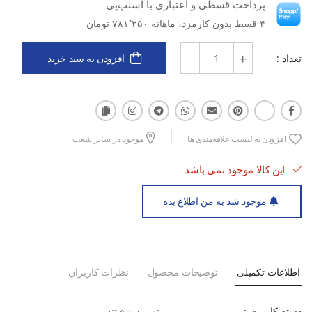
پرداخت قسطی و اعتباری با اسنپ‌پی
۴ قسط بدون کارمزد، ماهانه ۷۸۱٬۲۵۰ تومان
رویه MESH تنفسی برای خنکی و جلوگیری از تعریق
تعداد :
افزودن به سبد خرید
زیره EVA سبک و بادوام با خاصیت ضربه‌گیری
مناسب برای دویدن، پیاده‌روی و تمرین‌های روزانه
افزودن به لیست علاقه‌مندی ها
موجود در سایر شعب
این کالا موجود نمی باشد
طراحی اسپرت و سبک متناسب با استایل ورزشی
موجود شد به من اطلاع بده
اطلاعات تکمیلی
توضیحات محصول
نظرات کاربران
تمرین و فیتنس
دسته کاربری :