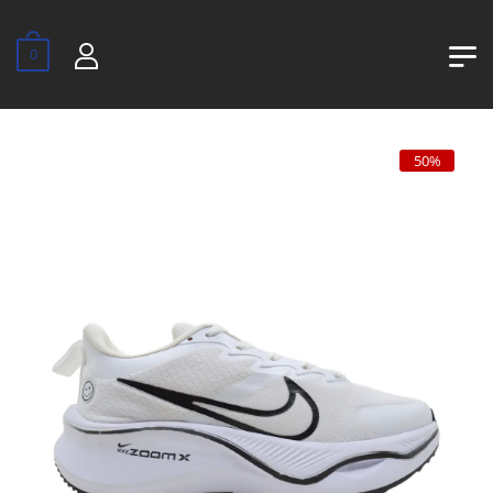
0
50%