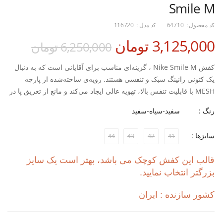
Smile M
کد محصول :
64710
کد مدل :
116720
3,125,000 تومان
6,250,000 تومان
کفش Nike Smile M ، گزینه‌ای مناسب برای آقایانی است که به دنبال
یک کتونی رانینگ سبک و تنفسی هستند. رویه‌ی ساخته‌شده از پارچه
MESH با قابلیت تنفس بالا، تهویه عالی ایجاد می‌کند و مانع از تعریق پا در
هنگام دویدن‌های طولانی می‌شود.
رنگ :
سفید-سیاه-سفید
زیره‌ی EVA سبک و مقاوم علاوه بر جذب ضربه، فشار واردشده به پا را
کاهش داده و حس راحتی بیشتری در دویدن روی سطوح مختلف ایجاد
سایزها :
44
43
42
41
می‌کند. قالب کوچک این کفش باعث فیت دقیق‌تر روی پا شده و کنترل و
تعادل بیشتری به دوندگان می‌دهد.
قالب این کفش کوچک می باشد، بهتر است یک سایز
با خرید این کفش دویدن نایکی مردانه از فروشگاه اینترنتی اسپورتلند،
بزرگتر انتخاب نمایید.
امکان استفاده از شرایط خرید اقساطی کفش ورزشی برای شما فراهم
است تا بدون فشار مالی، یک انتخاب حرفه‌ای و راحت برای تمرین‌ها و
کشور سازنده : ایران
دویدن‌های روزانه داشته باشید.
ویژگی‌ها: