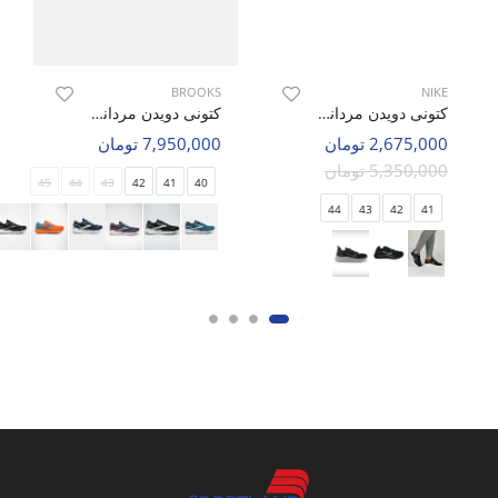
BROOKS
NIKE
کتونی دویدن مردانه نایک Nike Air Zoom 9X M
کتونی دویدن مردانه بروکس Brooks Ghost-15 M
2,675,000 تومان
7,950,000 تومان
5,350,000 تومان
45
44
43
42
41
40
44
43
42
41