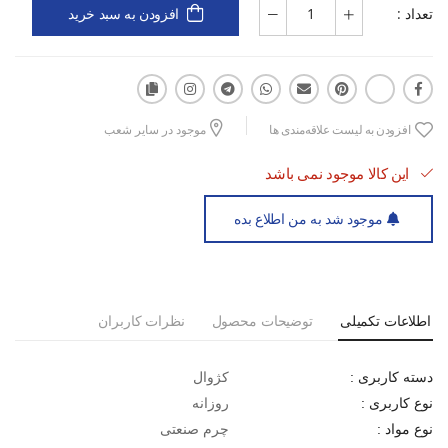
تعداد :
افزودن به سبد خرید
مناسب برای تمرین و فیتنس با قابلیت جذب شوک‌ها
زیره PU سبک و مقاوم برای دوام طولانی‌مدت
برای تجربه راحتی و کیفیت در هر قدم، کفش روزانه مردانه نایکی
افزودن به لیست علاقه‌مندی ها
موجود در سایر شعب
Blazer Low Vintage M را انتخاب کنید و تفاوت را احساس کنید.
این کالا موجود نمی باشد
موجود شد به من اطلاع بده
اطلاعات تکمیلی
توضیحات محصول
نظرات کاربران
کژوال
دسته کاربری :
روزانه
نوع کاربری :
چرم صنعتی
نوع مواد :