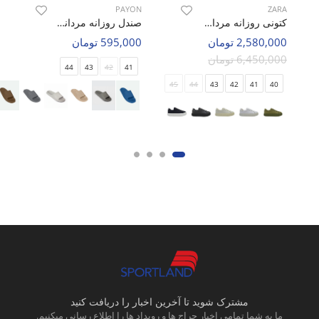
PAYON
ZARA
کتونی روزانه مردانه زارا ZARA Otiger Court 2.0 M
صندل روزانه مردانه پایون Arsalan M
2,580,000 تومان
595,000 تومان
6,450,000 تومان
44
43
42
41
45
44
43
42
41
40
مشترک شوید تا آخرین اخبار را دریافت کنید
ما به شما تمامی اخبار حراج ها و رویداد ها را اطلاع رسانی میکنیم.