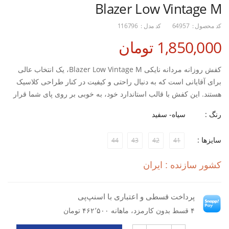
Blazer Low Vintage M
کد محصول :
64957
کد مدل :
116796
1,850,000 تومان
کفش روزانه مردانه نایکی Blazer Low Vintage M، یک انتخاب عالی
برای آقایانی است که به دنبال راحتی و کیفیت در کنار طراحی کلاسیک
هستند. این کفش با قالب استاندارد خود، به خوبی بر روی پای شما قرار
می‌گیرد و احساس راحتی را در طول روز فراهم می‌کند. طراحی شیک و
رنگ :
سیاه- سفید
ساده آن، گزینه‌ای مناسب برای استفاده روزانه و محیط‌های غیر رسمی
است.
سایزها :
44
43
42
41
یکی از ویژگی‌های برجسته کفش روزانه مردانه نایکی Blazer Low
کشور سازنده : ایران
Vintage M، قابلیت جذب شوک‌های وارده به کمر و زانو است که آن را
برای تمرین و فیتنس نیز مناسب می‌سازد. زیره PU سبک و با دوام این
کفش، به شما اطمینان می‌دهد که علاوه بر راحتی، دوام بالایی نیز خواهد
پرداخت قسطی و اعتباری با اسنپ‌پی
داشت. این ویژگی‌ها باعث می‌شود که بتوانید با خیال راحت در
۴ قسط بدون کارمزد، ماهانه ۴۶۲٬۵۰۰ تومان
فعالیت‌های روزانه یا ورزشی خود از آن استفاده کنید.
طراحی کلاسیک با قالب استاندارد برای راحتی بیشتر