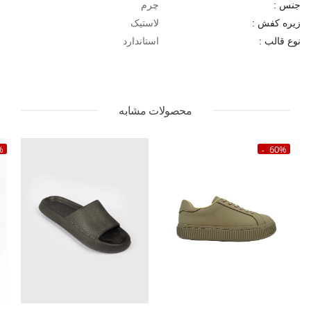
چرم
جنس :
لاستیک
زیره کفش :
استاندارد
نوع قالب :
محصولات مشابه
%
60%