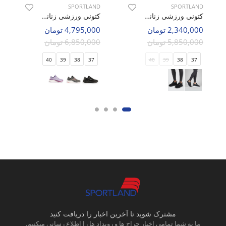
SPORTLAND
SPORTLAND
کتونی ورزشی زنانه اسپورتلند Raptor W
کتونی ورزشی زنانه اسپورتلند AeroNix W
2,340,000 تومان
4,795,000 تومان
5,850,000 تومان
6,850,000 تومان
40
39
38
37
40
39
38
37
مشترک شوید تا آخرین اخبار را دریافت کنید
ما به شما تمامی اخبار حراج ها و رویداد ها را اطلاع رسانی میکنیم.