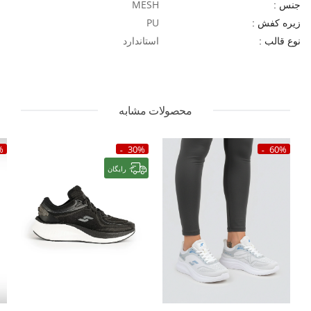
MESH
جنس :
PU
زیره کفش :
استاندارد
نوع قالب :
محصولات مشابه
%
30%
60%
رایگان