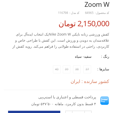
Zoom W
کد محصول :
64965
کد مدل :
116798
2,150,000 تومان
کفش ورزشی زنانه نایکی Nike Zoom Wیک انتخاب ایده‌آل برای
علاقه‌مندان به دویدن و ورزش است. این کفش با طراحی خاص و
کاربردی، راحتی در استفاده طولانی را فراهم می‌کند. رویه کفش از
جنس قابل تهویه است که به تنفس پا کمک کرده و از ایجاد بوی نامطبوع
رنگ :
سفید- سیاه
جلوگیری می‌کند. این ویژگی‌ها باعث می‌شود تا پاها در طول فعالیت‌های
ورزشی احساس خستگی نکنند.
سایزها :
40
39
38
37
زیره کپسولی و استاندارد برای افزایش تعادل و پایداری در حرکت.
کشور سازنده : ایران
کفه داخلی شگفت‌انگیز طبی برای حمایت از قوس پا و کاهش فشار.
پرداخت قسطی و اعتباری با اسنپ‌پی
مناسب برای دویدن و ورزش‌های مختلف با ارائه پشتیبانی کافی.
۴ قسط بدون کارمزد، ماهانه ۵۳۷٬۵۰۰ تومان
اگر به دنبال کفشی هستید که هم راحتی و هم عملکرد بالایی داشته باشد،