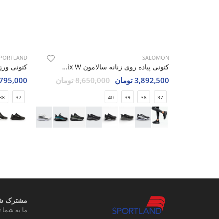
PORTLAND
SALOMON
کتونی پیاده روی زنانه سالامون Genesis Matrix W
3,892,500 تومان
8,650,000 تومان
4,795,000 تو
38
37
40
39
38
37
مشترک شوی
ما به شما ت