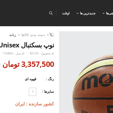
فی‌ها
جدیدترین ها
اوتلت
دسته بندی کالاها
زنانه
توپ بسکتبال Unisex مولتن Molten-FIBA U
کد محصول :
65150
کد مدل :
116894
3,357,500 تومان
0
رنگ :
قهوه ای
سایزها :
7
کشور سازنده : ایران