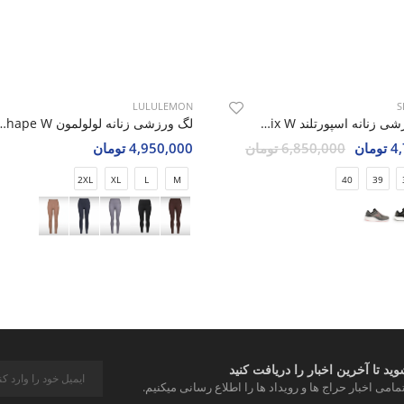
LULULEMON
S
کتونی ورزشی زنانه اسپورتلند AeroNix W
لگ ورزشی زنانه لولولمون 
مان
6,850,000 تومان
4,950,000 تومان
2XL
XL
L
M
40
39
د تا آخرین اخبار را دریافت کنید
مامی اخبار حراج ها و رویداد ها را اطلاع رسانی میکنیم.