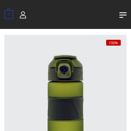
0
100%