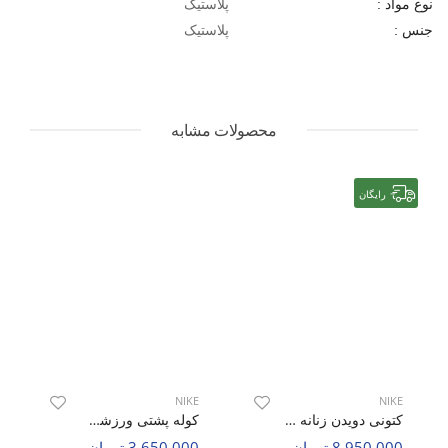
پلاستیک
نوع مواد :
پلاستیک
جنس :
محصولات مشابه
رایگان
NIKE
NIKE
کتونی دویدن زنانه نایک Nike Air Guide 10 Structure W
کوله پشتی ورزشی Unisex نایک Nike Diamora U
8,950,000 تومان
3,650,000 تومان