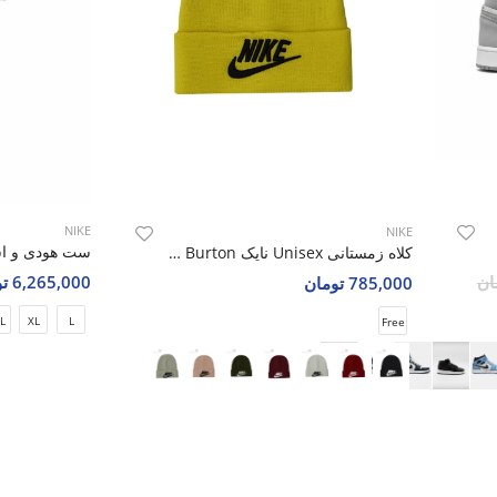
NIKE
NIKE
Nike
کلاه زمستانی Unisex نایک Nike Burton
6,265,000 تومان
785,000 تومان
L
XL
L
Free