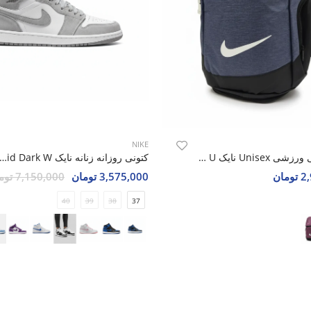
NIKE
کوله پشتی ورزشی Unisex نایک Nike Nomair U
کتونی روزانه زنانه نایک  Air Jordan 1 Mid Dark W
مان
3,575,000 تومان
7,150,000 تومان
40
39
38
37