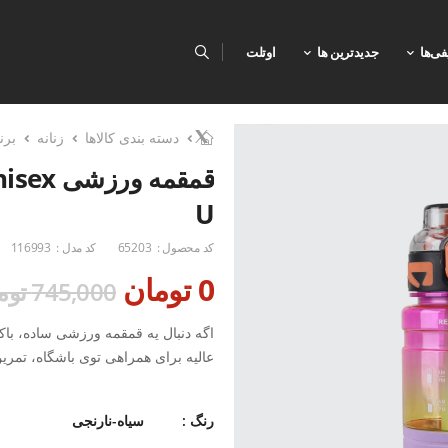
فی‌ها
جدیدترین ها
اوتلت
دسته بندی کالاها
زنانه
برن
U
کد محصول :
65203
کد مدل :
116993
0 تومان
745,000 تومان
عالیه برای همراهی توی باشگاه، تمری
این بطری با جنس پلاستیکی مقاوم 
رنگ :
سیاه-نارنجی
توی کیف یا دست جا بگیره. درب ضدنش