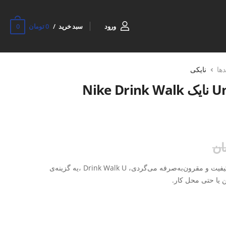
0
ورود
سبد خرید
0 تومان
دها
نایکی
قمقمه ورزشی Unisex نایک Nike Drink Walk
اگه دنبال یه قمقمه ورزشی ساده، باکیفیت و مقرون‌به‌صرفه می‌گردی، Drink Walk U ،یه گزینه‌ی
ن یا حتی محل کار.
و طراحی خوش‌دست ساخته شده تا هم سبک باشه، هم راحت
ت و باز و بسته شدن راحتش باعث شده خیلیا ازش به‌عنوان