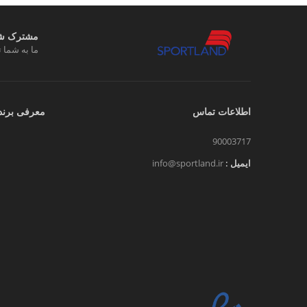
مشترک شوی
ما به شما ت
اطلاعات تماس
معرفی برند
90003717
ایمیل :
info@sportland.ir