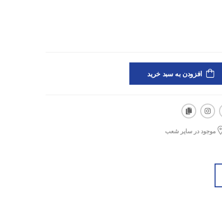
ه کنن.
نار دستت باشه، چه توی ورزش و چه توی روزمرگی، این مدل
 استایل اسپرتت هم به‌خوبی می‌شینه.
افزودن به سبد خرید
موجود در سایر شعب