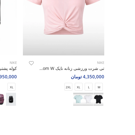
NIKE
NIKE
تی شرت ورزشی زنانه نایک Nike Luna Bloom W
4,350,000 تومان
2,950,000 تو
XL
2XL
XL
L
M