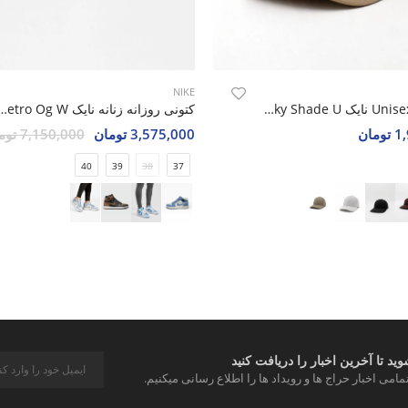
NIKE
کلاه کپ Unisex نایک Nike Sky Shade U
کتونی روزانه زنانه نایک n 1 Retro Og W
مان
3,575,000 تومان
7,150,000 تومان
40
39
38
37
د تا آخرین اخبار را دریافت کنید
مامی اخبار حراج ها و رویداد ها را اطلاع رسانی میکنیم.