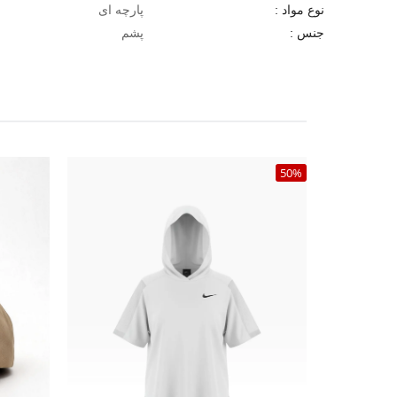
پارچه ای
نوع مواد :
پشم
جنس :
50%