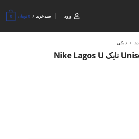
0
ورود
سبد خرید
0 تومان
دها
نایکی