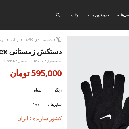
فی‌ها
جدیدترین ها
اوتلت
دسته بندی کالاها
زنانه
برن
دستکش زمستانی Unisex نایک Nike Lagos U
کد محصول :
65212
کد مدل :
116954
595,000 تومان
رنگ :
سیاه
سایزها :
Free
کشور سازنده : ایران