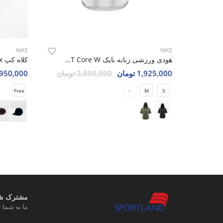
NIKE
NIKE
هودی ورزشی زنانه نایک Nike SHIFT Core W
1,925,000 تومان
3,850,000 تومان
1,950,000 تو
Free
L
M
S
مشترک شوی
ما به شما ت