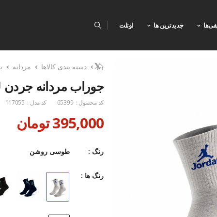
فی‌ها
جدیدترین ها
اوتلت
دسته بندی کالاها
مردانه
ب
جوراب مردانه جردن Zebra U
کد محصول :
65399
کد مدل :
117055
395,000 تومان
رنگ :
طوسی روشن
رنگ ها :