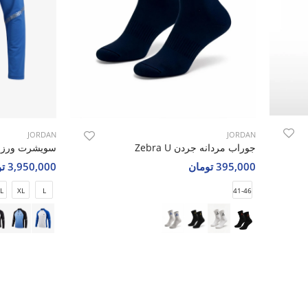
JORDAN
JORDAN
جوراب مردانه جردن Zebra U
395,000 تومان
3,950,000 تومان
L
XL
L
41-46