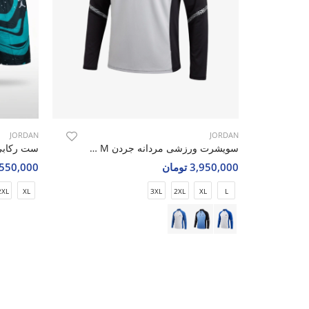
JORDAN
JORDAN
سویشرت ورزشی مردانه جردن Storm Fit M
3,950,000 تومان
4,550,000 تو
2XL
XL
3XL
2XL
XL
L