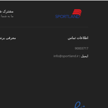
مشترک شوی
ما به شما ت
اطلاعات تماس
معرفی برند
90003717
ایمیل :
info@sportland.ir