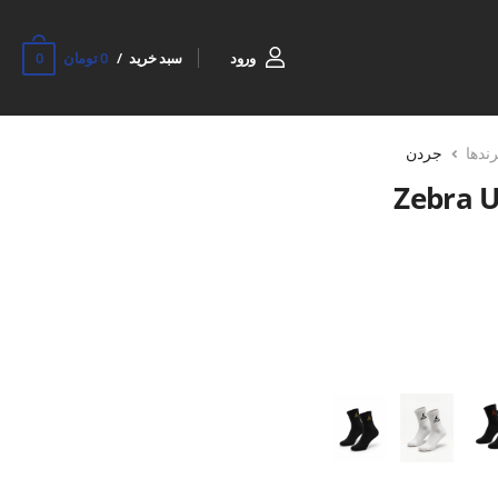
0
ورود
سبد خرید
0 تومان
رندها
جردن