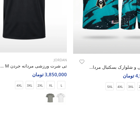
JORDAN
تی شرت ورزشی مردانه جردن Bolt Active M
ست رکابی و شلوارک بسکتبال مردانه جردن Game Master M
3,850,000 تومان
مان
4XL
3XL
2XL
XL
L
5XL
4XL
3XL