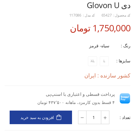
دی Glovon U
کد محصول :
65427
کد مدل :
117086
1,750,000 تومان
رنگ :
سیاه- قرمز
سایزها :
XL
L
کشور سازنده : ایران
پرداخت قسطی و اعتباری با اسنپ‌پی
۴ قسط بدون کارمزد، ماهانه ۴۳۷٬۵۰۰ تومان
تعداد :
افزودن به سبد خرید