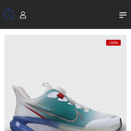
0
100%