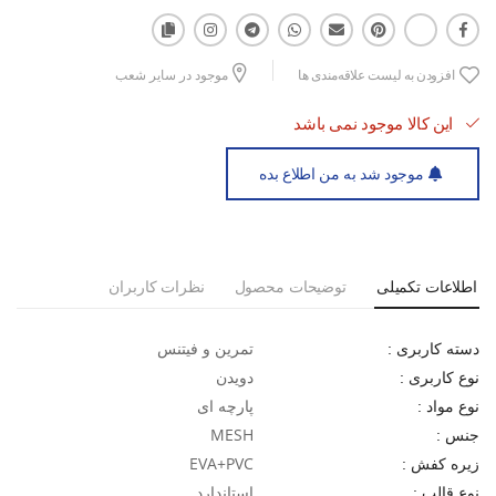
اگر به دنبال کفشی هستید که هم دوام داشته باشد و هم راحتی، کفش
دویدن مردانه نایکی Pro Running Special Mمی‌تواند بهترین انتخاب
افزودن به لیست علاقه‌مندی ها
موجود در سایر شعب
برای شما باشد. لحظه‌ای دریغ نکنید و این کفش عالی را به مجموعه
ورزشی خود اضافه کنید.
این کالا موجود نمی باشد
موجود شد به من اطلاع بده
اطلاعات تکمیلی
توضیحات محصول
نظرات کاربران
تمرین و فیتنس
دسته کاربری :
دویدن
نوع کاربری :
پارچه ای
نوع مواد :
MESH
جنس :
EVA+PVC
زیره کفش :
استاندارد
نوع قالب :