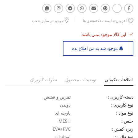
اگر به دنبال کفشی هستید که هم دوام داشته باشد و هم راحتی، کفش
دویدن زنانه نایکی Pro Running Special می‌تواند بهترین انتخاب برای
افزودن به لیست علاقه‌مندی ها
موجود در سایر شعب
شما باشد.
این کالا موجود نمی باشد
موجود شد به من اطلاع بده
اطلاعات تکمیلی
توضیحات محصول
نظرات کاربران
تمرین و فیتنس
دسته کاربری :
دویدن
نوع کاربری :
پارچه ای
نوع مواد :
MESH
جنس :
EVA+PVC
زیره کفش :
استاندارد
نوع قالب :