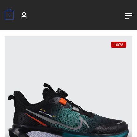
0
100%