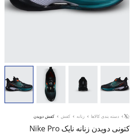
دسته بندی کالاها
زنانه
کفش
کفش دویدن
کتونی دویدن زنانه نایک Nike Pro