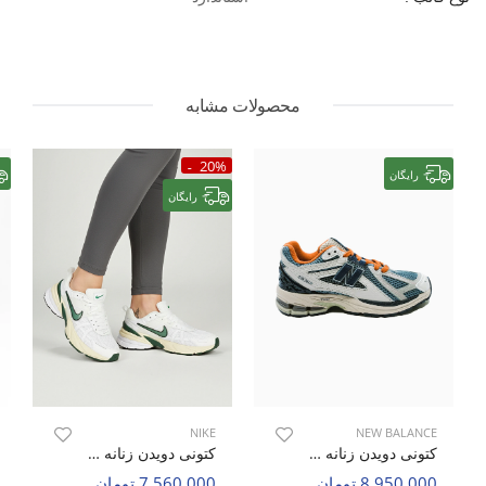
محصولات مشابه
20%
رایگان
رایگان
NIKE
NEW BALANCE
کتونی دویدن زنانه نیو بالانس 1906R W
کتونی دویدن زنانه نایک Nike V2K Run W
8,950,000 تومان
7,560,000 تومان