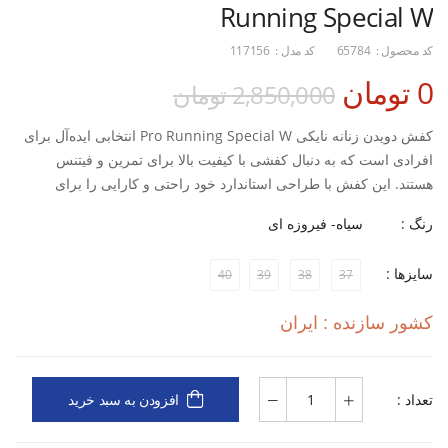
Running Special W
کد محصول :
65784
کد مدل :
117156
0 تومان
2,850,000 تومان
کفش دویدن زنانه نایکی Pro Running Special W انتخابی ایده‌آل برای
افرادی است که به دنبال کفشی با کیفیت بالا برای تمرین و فیتنس
هستند. این کفش با طراحی استاندارد خود راحتی و کارایی را برای
دوندگان حرفه‌ای و علاقه‌مندان به ورزش فراهم می‌کند. با استفاده از
رنگ :
سیاه- فیروزه ای
جنس MESH در بخش رویه، این کفش به شما اجازه می‌دهد که پاهایتان
در هنگام تمرین تنفس کنند و تجربه‌ای دلپذیر داشته باشید.
سایزها :
40
39
38
37
- زیره کفش از مواد EVA و PVC ساخته شده است که به کاهش فشار و
کشور سازنده : ایران
جذب ضربات کمک می‌کند.
- قالب استاندارد این کفش باعث می‌شود که به راحتی بر روی پاهایتان
تعداد :
قرار بگیرد و پشتیبانی لازم را فراهم کند.
افزودن به سبد خرید