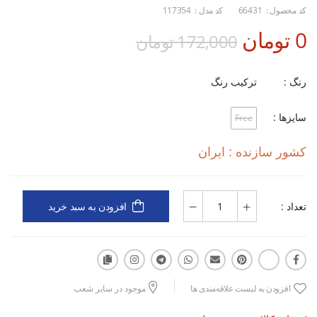
کد محصول :
66431
کد مدل :
117354
0 تومان
172,000 تومان
رنگ :
ترکیب رنگ
سایزها :
Free
کشور سازنده : ایران
تعداد :
افزودن به سبد خرید
افزودن به لیست علاقه‌مندی ها
موجود در سایر شعب