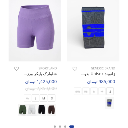
SPORTLAND
GENERIC BRAND
زانوبند Unisex بدون برند Knee Guard U
شلوارک بایکر ورزشی زنانه اسپورتلند Femora W
985,000 تومان
1,425,000 تومان
2,850,000 تومان
2XL
XL
L
M
S
XL
L
M
S