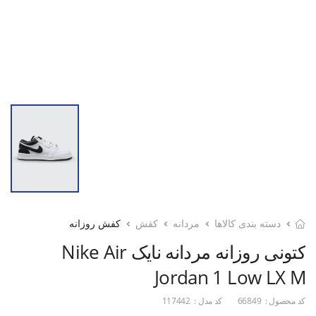
دسته بندی کالاها
مردانه
کفش
کفش روزانه
کتونی روزانه مردانه نایک Nike Air
Jordan 1 Low LX M
کد محصول :
66849
کد مدل :
117442