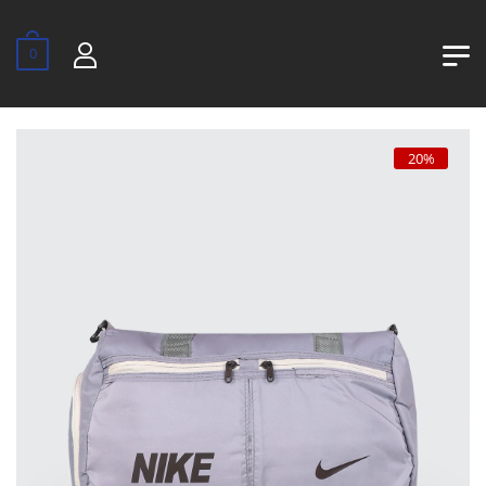
0
20%