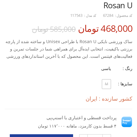
Rosan U
کد محصول :
67284
کد مدل :
117543
468,000 تومان
585,000 تومان
ساک ورزشی نایکی Rosan U با طراحی Unisex و ساخته شده از پارچه
برزنتی باکیفیت، انتخابی ایده‌آل برای همراهی شما در جلسات تمرین و
فعالیت‌های فیتنس است. این محصول که با آخرین استانداردهای ورزشی
طراحی شده، ترکیبی از استحکام، دوام و کاربردی را ارائه می‌دهد.
رنگ :
یاسی
ویژگی‌های کلیدی:
سایزها :
M
جنس برزنتی مقاوم: ضد پارگی و ضد آب برای استفاده طولانی مدت
طراحی ارگونومیک: بندهای نرم و قابل تنظیم برای حمل راحت
کشور سازنده : ایران
سیستم تهویه هوشمند: جلوگیری از ایجاد بوی نامطبوع
فضای ذخیره‌سازی سازمان یافته:
محفظه اصلی جادار
پرداخت قسطی و اعتباری با اسنپ‌پی
جیب های متعدد برای وسایل کوچک
۴ قسط بدون کارمزد، ماهانه ۱۱۷٬۰۰۰ تومان
بخش جداگانه برای کفش با تهویه مناسب
وزن سبک