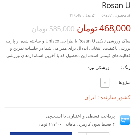
Rosan U
کد محصول :
67287
کد مدل :
117548
468,000 تومان
585,000 تومان
ساک ورزشی نایکی Rosan U با طراحی Unisex و ساخته شده از پارچه
برزنتی باکیفیت، انتخابی ایده‌آل برای همراهی شما در جلسات تمرین و
فعالیت‌های فیتنس است. این محصول که با آخرین استانداردهای ورزشی
طراحی شده، ترکیبی از استحکام، دوام و کاربردی را ارائه می‌دهد.
رنگ :
زرشکی تیره
ویژگی‌های کلیدی:
سایزها :
M
جنس برزنتی مقاوم: ضد پارگی و ضد آب برای استفاده طولانی مدت
طراحی ارگونومیک: بندهای نرم و قابل تنظیم برای حمل راحت
کشور سازنده : ایران
سیستم تهویه هوشمند: جلوگیری از ایجاد بوی نامطبوع
فضای ذخیره‌سازی سازمان یافته:
محفظه اصلی جادار
پرداخت قسطی و اعتباری با اسنپ‌پی
جیب های متعدد برای وسایل کوچک
۴ قسط بدون کارمزد، ماهانه ۱۱۷٬۰۰۰ تومان
بخش جداگانه برای کفش با تهویه مناسب
وزن سبک