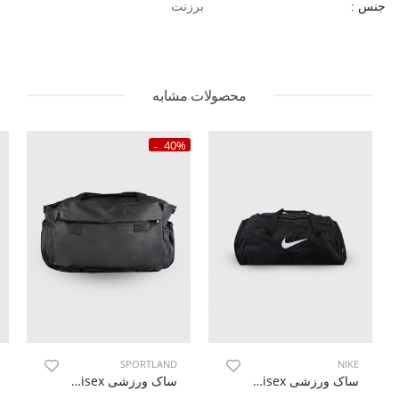
برزنت
جنس :
محصولات مشابه
40%
SPORTLAND
NIKE
ساک ورزشی Unisex نایک Nike Delta U
ساک ورزشی Unisex اسپورتلند Tybum U