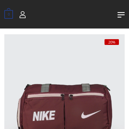
0
20%