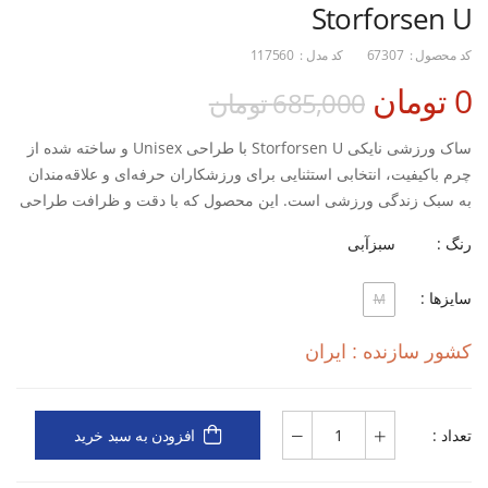
Storforsen U
کد محصول :
67307
کد مدل :
117560
0 تومان
685,000 تومان
ساک ورزشی نایکی Storforsen U با طراحی Unisex و ساخته شده از
چرم باکیفیت، انتخابی استثنایی برای ورزشکاران حرفه‌ای و علاقه‌مندان
به سبک زندگی ورزشی است. این محصول که با دقت و ظرافت طراحی
شده، ترکیبی بی‌نظیر از زیبایی، دوام و عملکرد را ارائه می‌دهد.
رنگ :
سبزآبی
ویژگی‌ها:
ساختار چرمی لوکس: مقاوم، بادوام و دارای ظاهری کلاسیک
سایزها :
M
فضای ذخیره‌سازی بهینه:
کشور سازنده : ایران
محفظه اصلی جادار برای لباس و لوازم ورزشی
جیب های سازماندهی شده برای وسایل کوچک
بخش جداگانه ضد بو برای کفش یا لباس های استفاده شده
تعداد :
افزودن به سبد خرید
سیستم حمل چندگانه:
دسته های چرمی تقویت شده