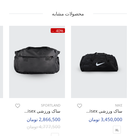
محصولات مشابه
40%
SPORTLAND
NIKE
ساک ورزشی Unisex نایک Nike Delta U
ساک ورزشی Unisex اسپورتلند Tybum U
3,450,000 تومان
2,866,500 تومان
4,777,500 تومان
XL