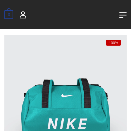
0
100%