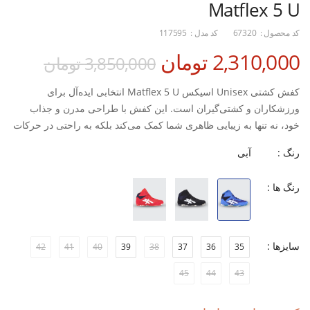
Matflex 5 U
کد محصول :
67320
کد مدل :
117595
2,310,000 تومان
3,850,000 تومان
کفش کشتی Unisex اسیکس Matflex 5 U انتخابی ایده‌آل برای
ورزشکاران و کشتی‌گیران است. این کفش با طراحی مدرن و جذاب
خود، نه تنها به زیبایی ظاهری شما کمک می‌کند بلکه به راحتی در حرکات
ورزشی نیز می‌افزاید. کیفیت بالای مواد ساخت این محصول، دوام و
رنگ :
آبی
استحکام آن را تضمین می‌کند و شما را در طول تمرینات و مسابقات یاری
می‌کند.
رنگ ها :
زیره مقاوم و ضد لغزش که امنیت شما را در حین حرکات بالا می‌برد.
سبکی و راحتی در حرکت که باعث می‌شود احساس خستگی نکنید.
سایزها :
42
41
40
39
38
37
36
35
تهویه مناسب که به حفظ دمای پاها کمک می‌کند و از عرق کردن
45
44
43
جلوگیری می‌کند.