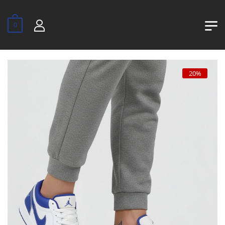
0
20%