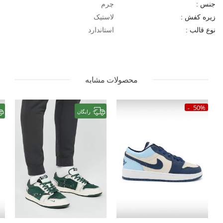
چرم
جنس :
لاستیک
زیره کفش :
استاندارد
نوع قالب :
محصولات مشابه
50%
رایگان