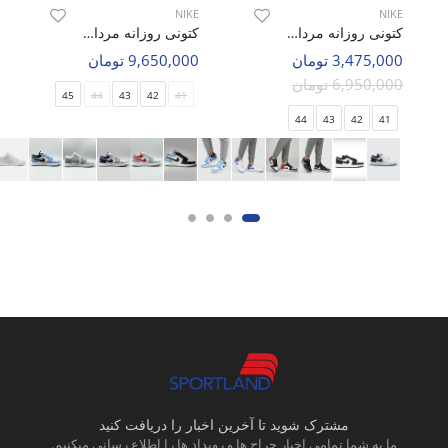
NIKE
NIKE
کتونی روزانه مردانه نایک Nike Air Jordan 1 Low LX M
کتونی روزانه مردانه نایک Nike Air Jordan 1 Travis Scott Supreme M
3,475,000 تومان
9,650,000 تومان
6,950,000 تومان
45
44
43
42
41
44
43
42
41
مشترک شوید تا آخرین اخبار را دریافت کنید
ما به شما تمامی اخبار حراج ها و رویداد ها را اطلاع رسانی میکنیم.