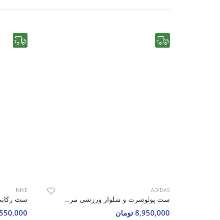
رایگان
رایگان
NIKE
ADIDAS
ست پولوشرت و شلوار ورزشی مردانه آدیداس Adidas Hyper Pulse M
8,950,000 تومان
4,550,000 تو