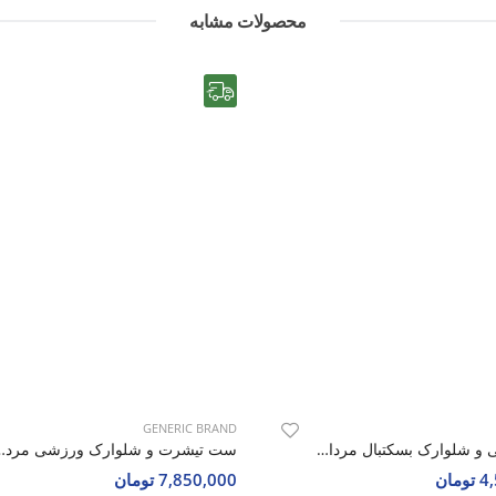
محصولات مشابه
رایگان
GENERIC BRAND
ست رکابی و شلوارک بسکتبال مردانه نایک Nike Hoop Zone M
ست تیشرت و شلوارک ورزشی مر
مان
7,850,000 تومان