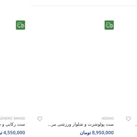
رایگان
رایگان
GENERIC BRAND
ADIDAS
دانه بدون برند Active Spirit M
ست پولوشرت و شلوار ورزشی مردانه آدیداس Adidas Hyper Pulse M
8,950,000 تومان
4,550,000 تومان