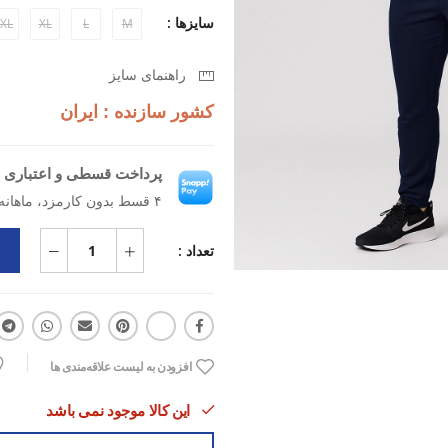
ویژگی‌های کلیدی محصول:
سایزها :
XL
XL
L
M
جنس پارچه‌ای پیشرفته: ساخته شده ا
راهنمای سایز
حرکت آزادانه
کشور سازنده : ایران
مقاوم در برابر سایش: مناسب برای ت
پرداخت قسطی و اعتباری ب
طراحی ارگونومیک: کمر قابل تنظیم 
۴ قسط بدون کارمزد، ماهانه ۷۲۷٬۵۰۰ تومان
سبک و کم‌حجم: ایده‌آل برای همراهی 
تعداد :
افزودن به لیست علاقه‌مندی ها
این کالا موجود نمی باشد