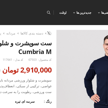
فی‌ها
جدیدترین ها
اوتلت
دسته بندی کالاها
مردانه
پ
Cumbria M
کد محصول :
67503
کد مدل :
117641
2,910,000 تومان
0
غواصی، ترکیبی از سبکی، انعطاف‌پذیر
ست ورزشی، رطوبت را به سرعت دفع
برای شما حفظ می‌نماید.
رنگ :
سرمه ای تیره