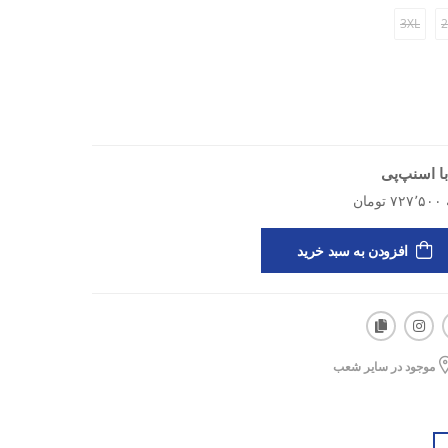
3XL
2
ز ترکیب الیاف مخصوص غواصی با قابلیت کشسانی بالا برای
مرینات سنگین، دویدن، یوگا
ا اسنپ‌پی
برای فیت کامل
در سفر، باشگاه و تمرینات فضای باز
افزودن به سبد خرید
موجود در سایر شعب