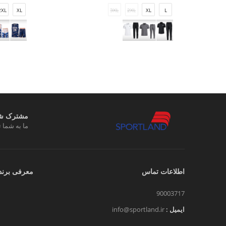
2XL
XL
3XL
2XL
XL
L
مشترک شوی
ما به شما ت
اطلاعات تماس
معرفی برند
90003717
ایمیل :
info@sportland.ir