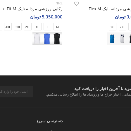
NIKE
رکابی ورزشی مردانه نایک Nike Strong Flex M
رکابی ورزشی مردانه نایک Nike Breeze Fit M
مان
5,350,000 تومان
L
4XL
3XL
2XL
XL
L
M
3XL
2XL
د تا آخرین اخبار را دریافت کنید
مامی اخبار حراج ها و رویداد ها را اطلاع رسانی میکنیم.
دسترسی سریع