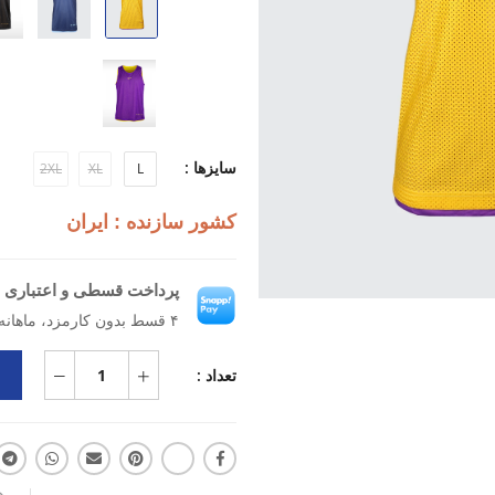
جنس فلامنت: پارچه‌ای سبک، نرم و
طراحی ارگونومیک: متناسب با آناتو
قابلیت تنفس‌پذیری: جلوگیری از تع
دوخت باکیفیت: مقاوم در برابر شست
سبک و مدرن: مناسب برای باشگاه، پیا
سایزها :
2XL
XL
L
کشور سازنده : ایران
پرداخت قسطی و اعتباری ب
۴ قسط بدون کارمزد، ماهانه ۳۷۰٬۰۰۰ تومان
تعداد :