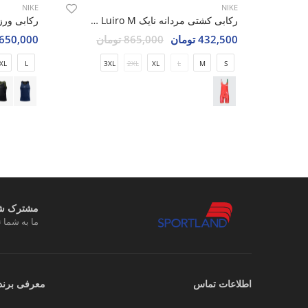
NIKE
NIKE
رکابی کشتی مردانه نایک Nike Luiro M
432,500 تومان
865,000 تومان
3,650,000 تو
XL
L
3XL
2XL
XL
L
M
S
مشترک شوی
ما به شما ت
اطلاعات تماس
معرفی برند