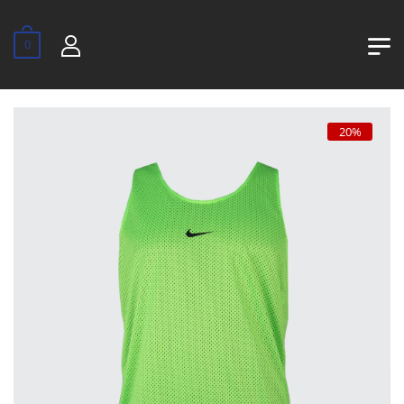
0
20%