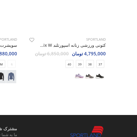
PORTLAND
SPORTLAND
کتونی ورزشی زنانه اسپورتلند AeroNix W
4,795,000 تومان
6,850,000 تومان
3,880,000 تو
M
S
40
39
38
37
مشترک شوی
ما به شما ت