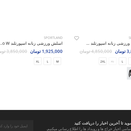
SPORTLAND
S
سویشرت ورزشی زنانه اسپورتلند Veltrix W
اسلش ورزشی زنانه اسپورتلند 
مان
4,850,000 تومان
1,925,000 تومان
3,850,000 تومان
XL
L
M
2XL
XL
L
د تا آخرین اخبار را دریافت کنید
مامی اخبار حراج ها و رویداد ها را اطلاع رسانی میکنیم.