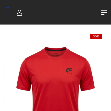
0
50%