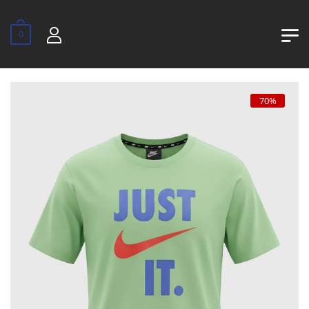
0
70%