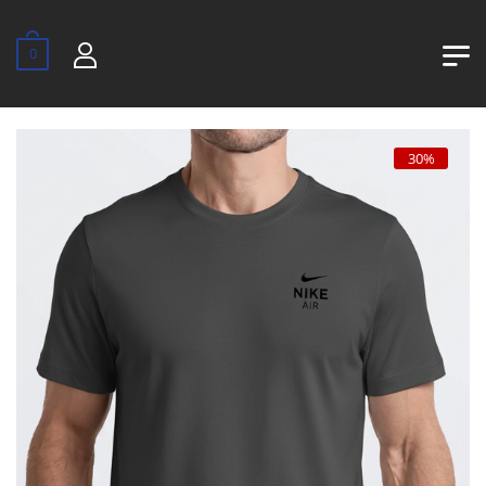
0
30%