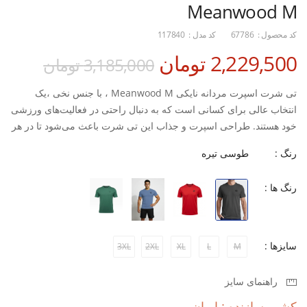
Meanwood M
کد محصول :
67786
کد مدل :
117840
2,229,500 تومان
3,185,000 تومان
تی شرت اسپرت مردانه نایکی Meanwood M ، با جنس نخی ،یک
انتخاب عالی برای کسانی است که به دنبال راحتی در فعالیت‌های ورزشی
خود هستند. طراحی اسپرت و جذاب این تی شرت باعث می‌شود تا در هر
موقعیتی به راحتی قابل استفاده باشد. چه در باشگاه، چه در فضای باز،
رنگ :
طوسی تیره
این تی شرت به شما کمک می‌کند تا با اعتماد به نفس بیشتری ورزش
کنید.
رنگ ها :
کیفیت بالا و ماندگاری این محصول از ویژگی‌های بارز آن است.
با استفاده از مواد با کیفیت، این تی شرت می‌تواند در برابر فشارهای
ورزشی مقاومت کند و در عین حال احساس راحتی را به شما منتقل کند.
ویژگی های اصلی:
سایزها :
3XL
2XL
XL
L
M
طراحی منحصر به فرد برای جذابیت بیشتر
راهنمای سایز
دوام بالا برای استفاده مداوم