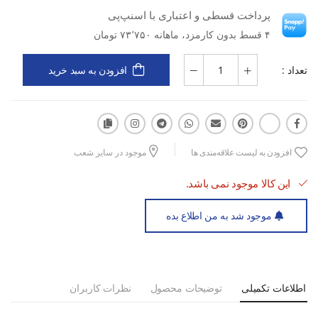
پرداخت قسطی و اعتباری با اسنپ‌پی
ویژگی‌ها:
۴ قسط بدون کارمزد، ماهانه ۷۳٬۷۵۰ تومان
ساخته‌شده از الیاف نخی تنفس‌پذیر
تعداد :
افزودن به سبد خرید
طراحی Unisex مناسب بانوان و آقایان
افزودن به لیست علاقه‌مندی ها
موجود در سایر شعب
جلوگیری از تعریق و ایجاد بوی ناخوشایند
این کالا موجود نمی باشد.
موجود شد به من اطلاع بده
مناسب استفاده روزانه و تمرین‌های ورزشی
سازگار با انواع کفش ورزشی و کتونی
اطلاعات تکمیلی
توضیحات محصول
نظرات کاربران