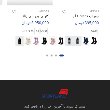
ADIDAS
ADIDAS
جوراب Unisex آدیداس Adidas Snug U
کتونی ورزشی زنانه آدیداس Adidas Adidas 500 W
395,000 تومان
8,950,000 تومان
40
39 1/3
38
37 1/3
36-41
مشترک شوید تا آخرین اخبار را دریافت کنید