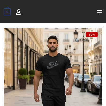
0
50%