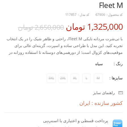
Fleet M
کد محصول :
67906
کد مدل :
117857
1,325,000 تومان
2,650,000 تومان
با تی‌شرت مردانه نایکی Fleet M، راحتی و ظاهر شیک را در یک انتخاب
تجربه کنید. این مدل با طراحی ساده و اسپرت، گزینه‌ای عالی برای
موقعیت‌های کژوال است؛ از دورهمی‌های دوستانه تا استفاده روزانه در
محیط‌های غیررسمی.
رنگ :
سیاه
این تی‌شرت از جنس پارچه نخی ،حس سبکی و راحتی را در طول روز
سایزها :
3XL
2XL
XL
L
M
حفظ می‌کند و با برش استاندارد و طراحی مدرن، به‌راحتی با انواع
شلوارهای جین، اسلش یا ورزشی ست می‌شود و ظاهر اسپرت شما را
راهنمای سایز
کامل می‌کند.
کشور سازنده : ایران
ویژگی‌ها:
پرداخت قسطی و اعتباری با اسنپ‌پی