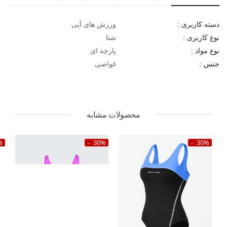
ورزش های آبی
دسته کاربری :
شنا
نوع کاربری :
پارچه ای
نوع مواد :
غواصی
جنس :
محصولات مشابه
%
30%
30%