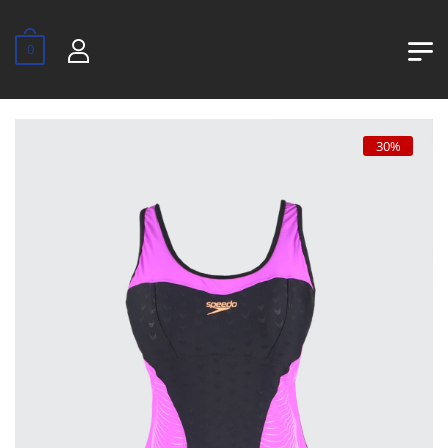
0
30%