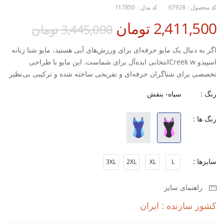
کد محصول :
67928
کد مدل :
117850
2,411,500 تومان
3,445,000 تومان
اگر به دنبال یک مایو حرفه‌ای برای ورزش‌های آبی هستید، مایو شنا زنانه
اسپیدو Creek wانتخابی ایده‌آل برای شماست. این مایو با طراحی
تخصصی برای شناگران حرفه‌ای و تفریحی ساخته شده و ترکیبی بی‌نظیر
از راحتی، دوام و عملکرد را ارائه می‌دهد.
رنگ :
سیاه- بنفش
جنس این مایو از پارچه‌ی باکیفیت غواصی (نئوپرن) است که به دلیل
رنگ ها :
خاصیت الاستیک و جذب‌پذیری مناسب، کاملاً روی بدن فیت می‌شود و
آزادی حرکت در آب را تضمین می‌کند. همچنین با مقاومت بالا در برابر
کلر و آب شور، گزینه‌ای عالی برای استفاده مکرر در استخر و دریا به
حساب می‌آید.
سایزها :
3XL
2XL
XL
L
راهنمای سایز
ویژگی‌های کلیدی:
کشور سازنده : ایران
مناسب برای انواع ورزش‌های آبی به ویژه شنا