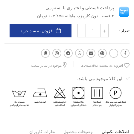
پرداخت قسطی و اعتباری با اسنپ‌پی
۴ قسط بدون کارمزد، ماهانه ۶۰۲٬۸۷۵ تومان
پارچه غواصی با خاصیت کشسانی بالا و تنفس‌پذیر
تعداد :
افزودن به سبد خرید
طراحی ارگونومیک جهت افزایش عملکرد و راحتی
مقاوم در برابر آب و کلر، مناسب برای استفاده طولانی‌مدت
افزودن به لیست علاقه‌مندی ها
موجود در سایر شعب
این کالا موجود می باشد.
با انتخاب مایو شنا زنانه اسپیدو Creek w، از سبکی، کیفیت و اطمینان در
هر بار شنای خود لذت ببرید.
اطلاعات تکمیلی
توضیحات محصول
نظرات کاربران