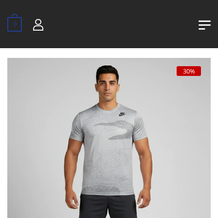
0
30%