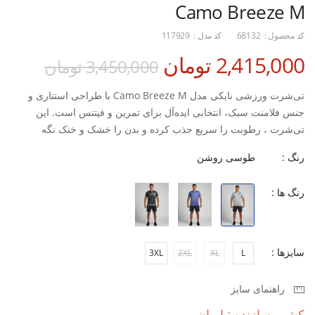
Camo Breeze M
کد محصول :
68132
کد مدل :
117929
2,415,000 تومان
3,450,000 تومان
تی‌شرت ورزشی نایکی مدل Camo Breeze M با طراحی استتاری و
جنس فلامنت سبک، انتخابی ایده‌آل برای تمرین و فیتنس است. این
تی‌شرت ، رطوبت را سریع جذب کرده و بدن را خشک و خنک نگه
می‌دارد. مناسب برای انواع ورزش‌های باشگاهی و تمرینات روزانه، با
رنگ :
طوسی روشن
آزادی حرکت بالا و تهویه مناسب. یک انتخاب حرفه‌ای برای ورزشکارانی
که راحتی و استایل را هم‌زمان می‌خواهند.
رنگ ها :
-مناسب برای تمرین و فیتنس
-سبک، بادوام و سریع‌خشک
سایزها :
3XL
2XL
XL
L
-
راهنمای سایز
طراحی مدرن و اسپرت