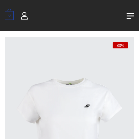
0
30%