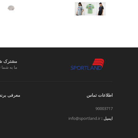
مشترک شوی
ما به شما ت
اطلاعات تماس
معرفی برند
90003717
ایمیل :
info@sportland.ir