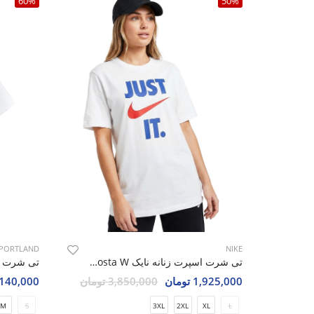
60%
50%
PORTLAND
NIKE
تی شرت اسپرت زنانه نایک Nike Costa W
1,925,000 تومان
3,850,000 تومان
1,140,000 تو
M
S
3XL
2XL
XL
L