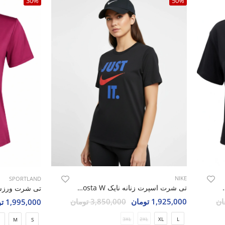
30%
50%
NIKE
SPORTLAND
رتلند SHIFT Move W
تی شرت اسپرت زنانه نایک Nike Costa W
1,925,000 تومان
3,850,000 تومان
1,995,000 تومان
3XL
2XL
XL
L
M
S