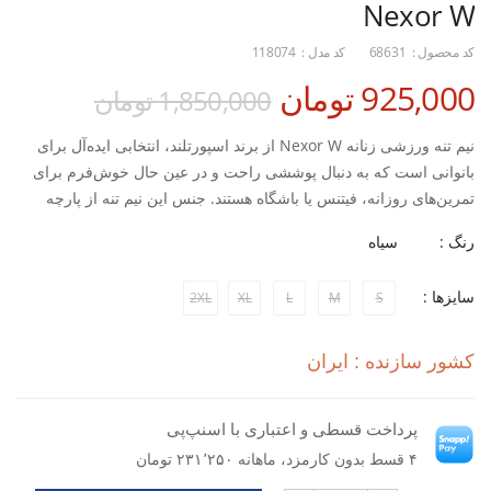
Nexor W
کد محصول :
68631
کد مدل :
118074
925,000 تومان
1,850,000 تومان
نیم تنه ورزشی زنانه Nexor W از برند اسپورتلند، انتخابی ایده‌آل برای
بانوانی است که به دنبال پوششی راحت و در عین حال خوش‌فرم برای
تمرین‌های روزانه، فیتنس یا باشگاه هستند. جنس این نیم تنه از پارچه
لاکرا کشسان ساخته شده که علاوه بر انعطاف‌پذیری بالا، به بدن فیت
رنگ :
سیاه
می‌شود و آزادی کامل در حرکت را فراهم می‌کند.
سایزها :
2XL
XL
L
M
S
طراحی اسپرت و تنفس‌پذیر این نیم تنه، مانع از تجمع رطوبت و تعریق
می‌شود و در طول تمرین‌های سنگین، حس خشکی و راحتی را برای شما
کشور سازنده : ایران
حفظ می‌کند. استایل مدرن و فرم استاندارد آن به‌راحتی با لگ یا شلوار
ورزشی ست شده و یک انتخاب کاربردی برای ورزش‌های باشگاهی و
پرداخت قسطی و اعتباری با اسنپ‌پی
فضای باز است.
۴ قسط بدون کارمزد، ماهانه ۲۳۱٬۲۵۰ تومان
با خرید این نیم تنه ورزشی زنانه اسپورتلند از فروشگاه اینترنتی
اسپورتلند، می‌توانید از شرایط خرید اقساطی لباس ورزشی بهره‌مند