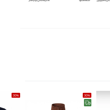
30%
30%
رایگان