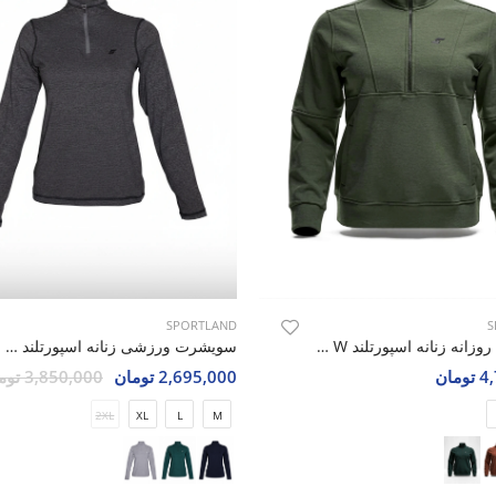
SPORTLAND
S
سویشرت روزانه زنانه اسپورتلند SHIFT Rush W
سویشرت ورزشی زنانه اسپورتلند SHIFT Dynamic W
مان
2,695,000 تومان
3,850,000 تومان
2XL
XL
L
M