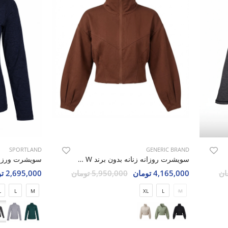
SPORTLAND
GENERIC BRAND
سویشرت روزانه زنانه بدون برند Elle Fit W
4,165,000 تومان
5,950,000 تومان
2,695,000 تومان
L
L
M
XL
L
M