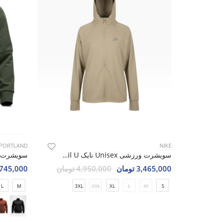
PORTLAND
NIKE
سویشرت ورزشی Unisex نایک Nike Pony Tail U
3,465,000 تومان
4,950,000 تومان
4,745,000 تو
L
M
3XL
2XL
XL
L
M
S