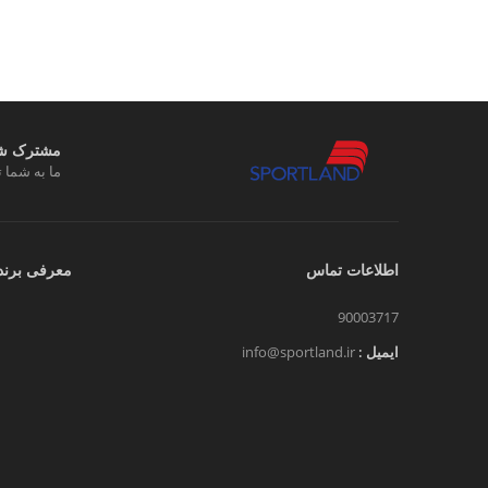
مشترک شوی
ما به شما ت
اطلاعات تماس
معرفی برند
90003717
ایمیل :
info@sportland.ir