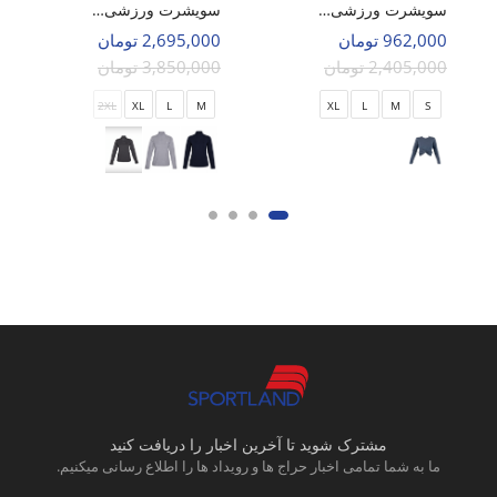
سویشرت ورزشی زنانه اسپورتلند EnergiX W
سویشرت ورزشی زنانه اسپورتلند SHIFT Dynamic W
962,000 تومان
2,695,000 تومان
2,405,000 تومان
3,850,000 تومان
2XL
XL
L
M
XL
L
M
S
مشترک شوید تا آخرین اخبار را دریافت کنید
ما به شما تمامی اخبار حراج ها و رویداد ها را اطلاع رسانی میکنیم.