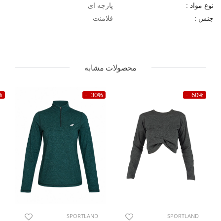
پارچه ای
نوع مواد :
فلامنت
جنس :
محصولات مشابه
%
30%
60%
SPORTLAND
SPORTLAND