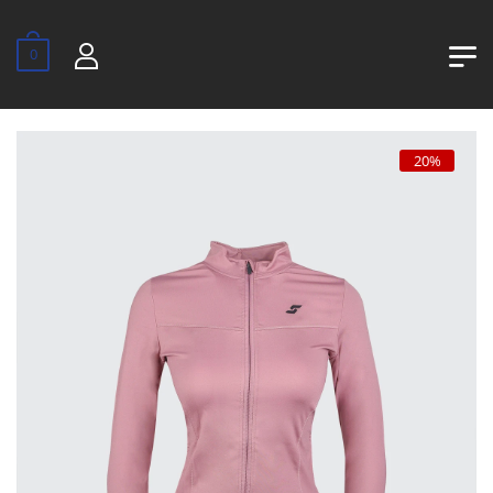
0
20%