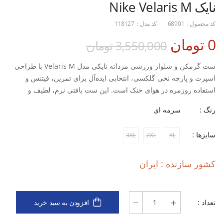
نایک Nike Velaris M
کد محصول :
68901
کد مدل :
118127
0 تومان
3,550,000 تومان
ست گرمکن و شلوار ورزشی مردانه نایکی مدل Velaris M با طراحی
اسپرت و پارچه نخی گلکسی، انتخابی ایده‌آل برای تمرین، فیتنس و
استفاده روزمره در هوای خنک است. این ست بافتی نرم، لطیف و
تنفس‌پذیر دارد که راحتی و آزادی حرکت را هنگام ورزش تضمین می‌کند.
رنگ :
سرمه ای
استایل مدرن آن، قابل استفاده در باشگاه یا فضای باز بوده و در عین
سادگی، ظاهری حرفه‌ای و ورزشی به شما می‌دهد.
سایزها :
3XL
2XL
XL
ویژگی‌ها:
نوع کاربری: ورزشی، روزمره
کشور سازنده : ایران
جنس: نخی گلکسی (نرم، لطیف، تنفس‌پذیر)
تعداد :
افزودن به سبد خرید
طراحی: اسپرت، نیمه جذب، مناسب هوای معتدل و خنک