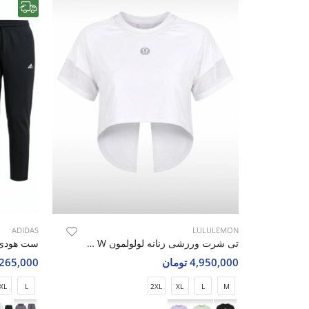
رایگان
ADIDAS
LULULEMON
تی شرت ورزشی زنانه لولولمون Nova Wear W
4,950,000 تومان
6,265,000 تو
XL
L
2XL
XL
L
M