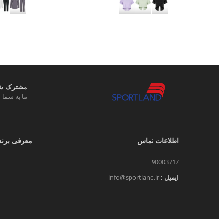
مشترک شوی
ما به شما ت
اطلاعات تماس
معرفی برند
90003717
ایمیل :
info@sportland.ir