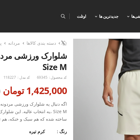
فی‌ها
جدیدترین ها
اوتلت
دسته بندی کالاها
مردانه
پ
Size M
کد محصول :
69345
کد مدل :
118227
1,425,000 تومان
0
ساخته شده که هم سبک و خنکه، هم تو
رنگ :
کرم تیره
هم ظاهر اسپرت داره، هم توی باشگاه 