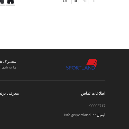
4XL
3XL
2XL
XL
مشترک شوی
ما به شما ت
اطلاعات تماس
معرفی برند
90003717
ایمیل :
info@sportland.ir