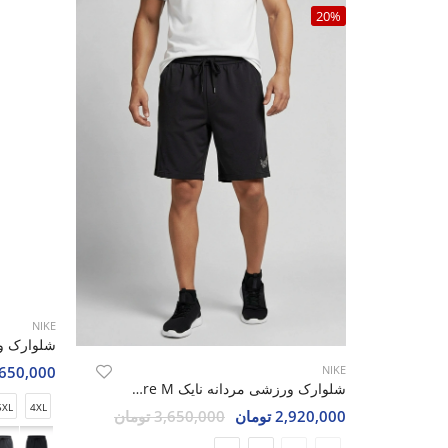
20%
NIKE
3,650,000 تو
NIKE
شلوارک ورزشی مردانه نایک Nike Aero Core M
5XL
4XL
2,920,000 تومان
3,650,000 تومان