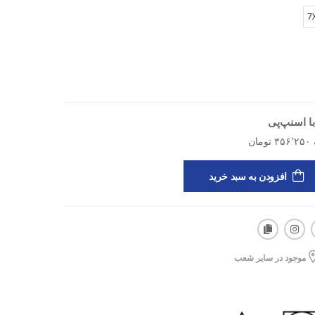
چند بار شست‌وشو هم هنوز مثل روز اول بمونه.
7
اگه یه شلوارک تمرینی راحت و کاربردی با قیمت مناسب می‌خوای، Mobira Over Size می‌تونه
لکردت رو بهتر کنه.
ا اسنپ‌پی
افزودن به سبد خرید
موجود در سایر شعب