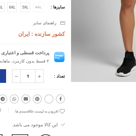
متریال باکیفیتش باعث می‌شه بعد از 
سایزها :
XL
6XL
5XL
4XL
راهنمای سایز
هم‌زمان هم استایلت رو بسازه، هم عم
کشور سازنده : ایران
پرداخت قسطی و اعتباری ب
۴ قسط بدون کارمزد، ماهانه ۳۵۶٬۲۵۰ تومان
تعداد :
افزودن به لیست علاقه‌مندی ها
این کالا موجود می باشد.