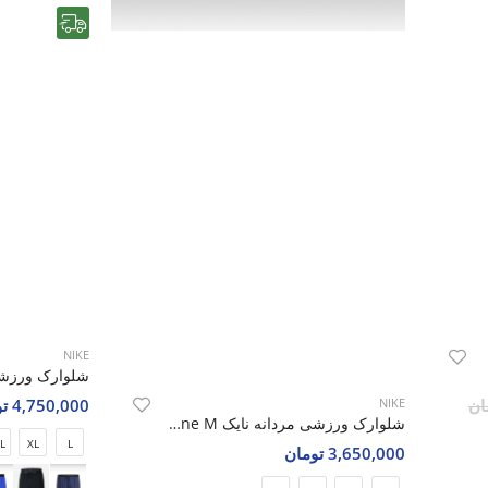
رایگان
NIKE
4,750,000 تومان
NIKE
شلوارک ورزشی مردانه نایک Nike Flex Line M
L
XL
L
3,650,000 تومان