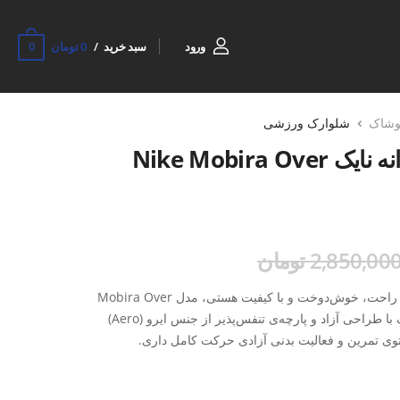
0
ورود
سبد خرید
0 تومان
وشاک
شلوارک ورزشی
شلوارک ورزشی مردانه نایک Nike Mobira Over
2,850,00 تومان
اگه دنبال یه شلوارک ورزشی مردونه راحت، خوش‌دوخت و با کیفیت هستی، مدل Mobira Over
Size M ،یه انتخاب عالیه. این شلوارک با طراحی آزاد و پارچه‌ی تنفس‌پذیر از جنس ایرو (Aero)
ی تمرین و فعالیت بدنی آزادی حرکت کامل داری.
و هم برای استفاده‌ی روزمره جواب می‌ده. دوخت تمیز و