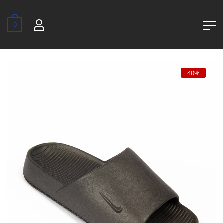
0
40%