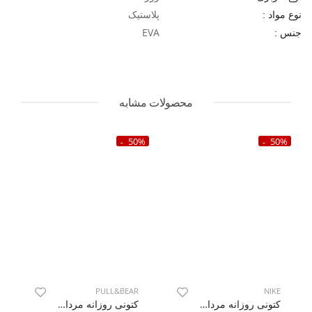
پلاستیک
نوع مواد :
EVA
جنس :
محصولات مشابه
50%
50%
PULL&BEAR
NIKE
کتونی روزانه مردانه نایک Nike Air Jordan 1 Low LX M
کتونی روزانه مردانه پول اند بیر STWD M