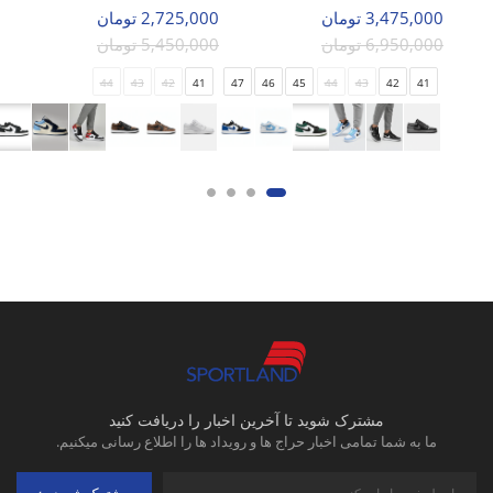
3,475,000 تومان
2,725,000 تومان
6,950,000 تومان
5,450,000 تومان
44
43
42
41
47
46
45
44
43
42
41
مشترک شوید تا آخرین اخبار را دریافت کنید
ما به شما تمامی اخبار حراج ها و رویداد ها را اطلاع رسانی میکنیم.