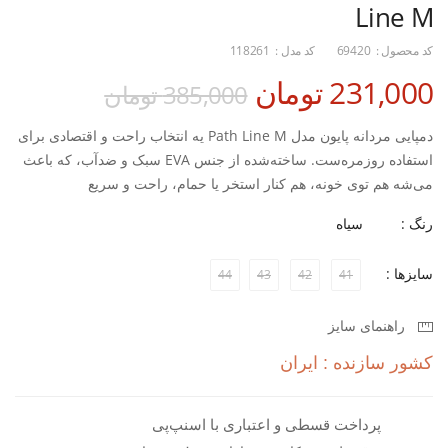
Line M
کد محصول :
69420
کد مدل :
118261
231,000 تومان
385,000 تومان
دمپایی مردانه پایون مدل Path Line M یه انتخاب راحت و اقتصادی برای
استفاده روزمره‌ست. ساخته‌شده از جنس EVA سبک و ضدآب، که باعث
می‌شه هم توی خونه، هم کنار استخر یا حمام، راحت و سریع‌
خشک‌شونده باشه.
رنگ :
سیاه
طراحی ساده و مینیمال این مدل با قالب نرم و سبک، حس یه دمپایی
سایزها :
44
43
42
41
پلاستیکی مدرن رو می‌ده که با استایل کژوال مردونه هماهنگه. مناسب
برای پیاده‌روی کوتاه، رفت‌و‌آمد داخل منزل یا استفاده روزانه در
راهنمای سایز
محیط‌های مرطوبه.
کشور سازنده : ایران
اگه دنبال یه دمپایی مردانه راحت، مقاوم و مناسب استفاده مداوم
هستی، Path Line M انتخابی مقرون‌به‌صرفه و کاربردی هستش.
پرداخت قسطی و اعتباری با اسنپ‌پی