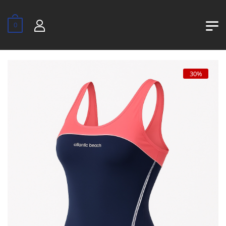
0
30%