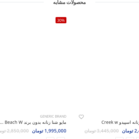
محصولات مشابه
30%
GENERIC BRAND
 اسپیدو Creek w
مایو شنا زنانه بدون برند Atlantic Beach W
مان
3,445,000 تومان
1,995,000 تومان
2,850,000 تومان