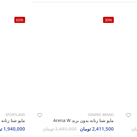
60%
30%
SPORTLAND
GENERIC BRAND
مایو شنا زنانه بدون برند Arena W
مایو شنا زنانه اسپور
2,411,500 تومان
3,445,000 تومان
1,940,000 تومان