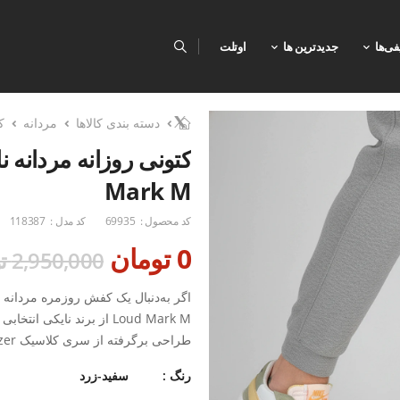
فی‌ها
جدیدترین ها
اوتلت
دسته بندی کالاها
مردانه
ک
Mark M
کد محصول :
69935
کد مدل :
118387
0 تومان
2,950,000 تومان
Loud Mark M از برند نایک
با کیفیت ساخت بالا و زیره مقاوم، ر
رنگ :
سفید-زرد
ویژگی‌های محصول: