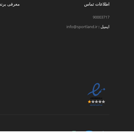
اطلاعات تماس
معرفی برند
90003717
ایمیل :
info@sportland.ir